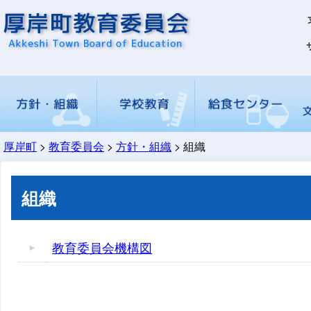
厚岸町
>
教育委員会
>
方針・組織
> 組織
方針（教育行政方針）
組織
点検評価
教育委員会会議
教育長交際費
入学準備
転学などの手続
就学すべき学校の変更
小学校、中学校と通学
小中学校適正配置
ふるさと教育
施設の概要及び基
学校給食献立表
学校給食だより
学校給食食材の放
食物アレルギー
区域
針
物質検査
組織
教育委員会機構図